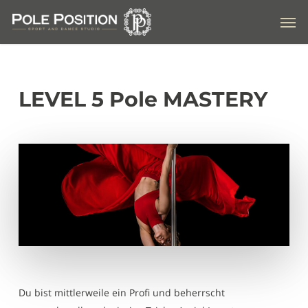
Skip
Men
to
main
content
LEVEL 5 Pole MASTERY
Du bist mittlerweile ein Profi und beherrscht