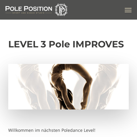
Skip
Men
to
main
content
LEVEL 3 Pole IMPROVES
Willkommen im nächsten Poledance Level!