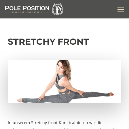
Skip
Men
to
main
content
STRETCHY FRONT
In unserem Stretchy front Kurs trainieren wir die