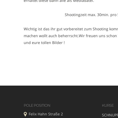
erhaltet diese dann alle als Mediadatei.
Shootingzeit max. 30min. pro
Wichtig ist das ihr gut vorbereitet zum Shooting komm
machen wollt auch beherrscht.Wir freuen uns schon 
und eure tollen Bilder !
POLE POSITION
KURSE
Felix Hahn Straße 2
SCHNUP