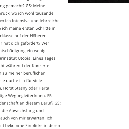
ung gemacht?
GS:
Meine
sbruck, wo ich wohl tausende
wo ich intensive und lehrreiche
 ich meine ersten Schritte in
erklasse auf der Höheren
 hat dich gefördert? Wer
ntschädigung ein wenig
institut Utopia. Eines Tages
icht während der Konzerte
n zu meiner beruflichen
se durfte ich für viele
, Horst Stasny oder Herta
tige WegbegleiterInnen.
FF:
idenschaft an diesem Beruf?
GS:
st die Abwechslung und
 auch von mir erwarten. Ich
und bekomme Einblicke in deren