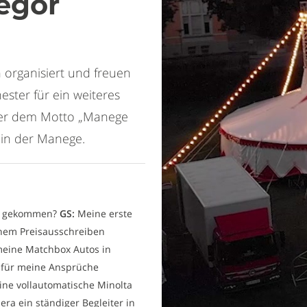
regor
h organisiert und freuen
ester für ein weiteres
ter dem Motto „Manege
n in der Manege.
fie gekommen?
GS:
Meine erste
inem Preisausschreiben
meine Matchbox Autos in
n für meine Ansprüche
ine vollautomatische Minolta
a ein ständiger Begleiter in