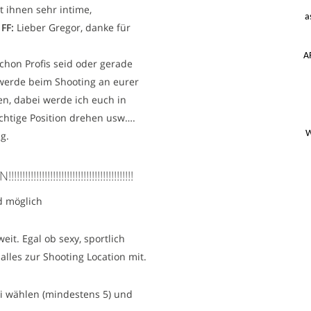
t ihnen sehr intime,
a
.
FF:
Lieber Gregor, danke für
A
 schon Profis seid oder gerade
 werde beim Shooting an eurer
en, dabei werde ich euch in
ichtige Position drehen usw….
W
g.
!!!!!!!!!!!!!!!!!!!!!!!!!!!!!!!!!!!!!!!
d möglich
eit. Egal ob sexy, sportlich
 alles zur Shooting Location mit.
rei wählen (mindestens 5) und