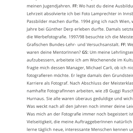
meinen Jugendjahren.
FF:
Wo hast du deine Ausbild
Lehrzeit absolvierte ich bei Foto Lamprechter in Inn
Passbilder machen durfte. 1994 ging ich nach Wien, 
Jahre bei Günther Derp erleben durfte. Damals setzte
die Werbefotografie. 1997/98 besuchte ich die Meist
Grafischen Bundes-Lehr- und Versuchsanstalt.
FF:
Wer
waren deine MentorInnen?
GS:
Um meine Lehrlingse
aufzubessern, arbeitete ich am Wochenende im Kultur
fragte mich dessen Manager, Michael Carli, ob ich n
fotografieren möchte. Er legte damals den Grundstei
Karriere als Fotograf. Nach Abschluss der Meisterklas
namhafte FotografInnen arbeiten, wie zB Guggi Rusch
Hurnaus. Sie alle waren überaus geduldige und wich
Was weckt nach all den Jahren noch immer deine Le
Was mich an der Fotografie immer noch begeistert i
Vielseitigkeit, die meine AuftraggeberInnen natürlich
lerne täglich neue, interessante Menschen kennen 